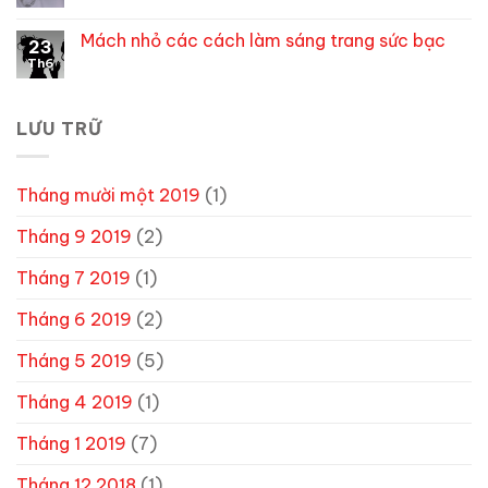
có
thừa
Phụ
bình
biết-
kiện
luận
Mách nhỏ các cách làm sáng trang sức bạc
thói
trang
23
ở
quen
sức
Tại
Th6
Không
sử
–
sao
có
dụng
đi
con
bình
trang
kèm
người
luận
sức
thế
ngày
ở
LƯU TRỮ
nào
nay
Mách
với
đeo
nhỏ
trang
trang
các
phục
sức
cách
làm
Tháng mười một 2019
(1)
sáng
trang
sức
Tháng 9 2019
(2)
bạc
Tháng 7 2019
(1)
Tháng 6 2019
(2)
Tháng 5 2019
(5)
Tháng 4 2019
(1)
Tháng 1 2019
(7)
Tháng 12 2018
(1)