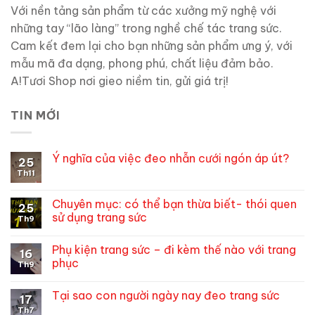
Với nền tảng sản phẩm từ các xưởng mỹ nghệ với
những tay “lão làng” trong nghề chế tác trang sức.
Cam kết đem lại cho bạn những sản phẩm ưng ý, với
mẫu mã đa dạng, phong phú, chất liệu đảm bảo.
A!Tươi Shop nơi gieo niềm tin, gửi giá trị!
TIN MỚI
Ý nghĩa của việc đeo nhẫn cưới ngón áp út?
25
Th11
Không
có
bình
luận
Chuyên mục: có thể bạn thừa biết- thói quen
25
ở
sử dụng trang sức
Ý
Th9
nghĩa
Không
của
có
việc
Phụ kiện trang sức – đi kèm thế nào với trang
bình
16
đeo
luận
phục
nhẫn
Th9
ở
cưới
Chuyên
Không
ngón
mục:
có
áp
Tại sao con người ngày nay đeo trang sức
có
bình
17
út?
thể
luận
Th7
Không
bạn
ở