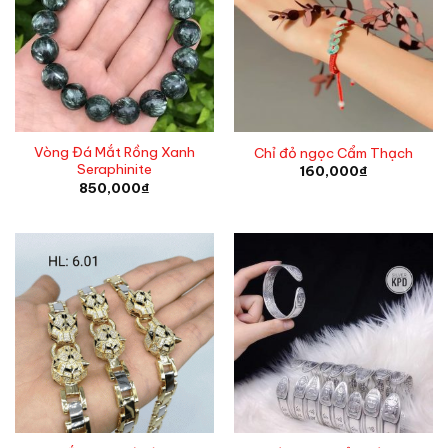
Vòng Đá Mắt Rồng Xanh
Chỉ đỏ ngọc Cẩm Thạch
Seraphinite
160,000
₫
850,000
₫