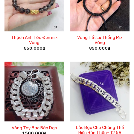
Thạch Anh Tóc Đen mix
Vòng Tết Lu Thống Mix
Vàng
Vàng
650,000
₫
850,000
₫
Lắc Bạc Cho Chàng Thể
Vòng Tay Bạc Bản Dẹp
Hiện Bản Thân- 12.5A
1,500,000
₫