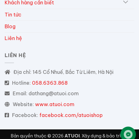
Khách hàng cần biết
Tin tức
Blog
Liên hệ
LIÊN HỆ
Địa chỉ:
145 Cổ Nhuế, Bắc Từ Liêm, Hà Nội
Hotline:
058.6363.868
Email:
dathang@atuoi.com
Website:
www.atuoi.com
Facebook:
facebook.com/atuoishop
Bản quyền thuộc © 2026
ATUOI
. Xây dựng & bảo trì bởi