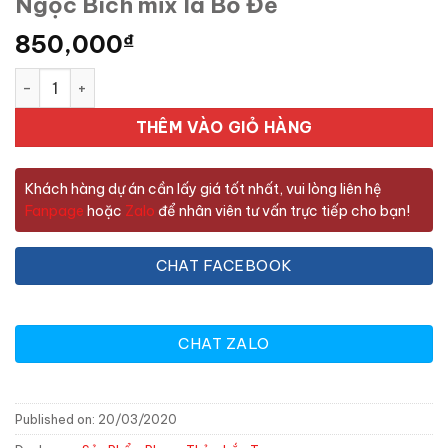
Ngọc Bích mix lá Bồ Đề
850,000
₫
Ngọc Bích mix lá Bồ Đề số lượng
THÊM VÀO GIỎ HÀNG
Khách hàng dự án cần lấy giá tốt nhất, vui lòng liên hệ
Fanpage
hoặc
Zalo
để nhân viên tư vấn trực tiếp cho bạn!
CHAT FACEBOOK
CHAT ZALO
Published on: 20/03/2020