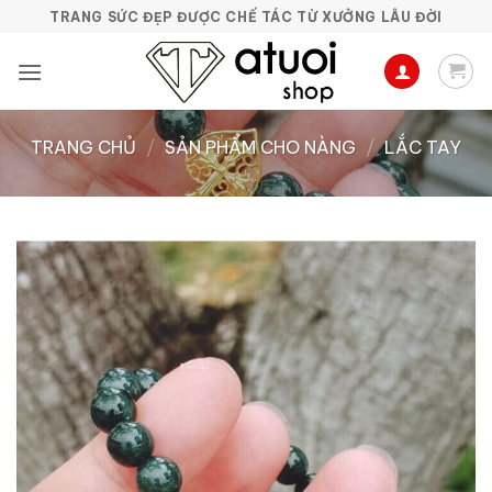
Bỏ
TRANG SỨC ĐẸP ĐƯỢC CHẾ TÁC TỪ XƯỞNG LÂU ĐỜI
qua
nội
dung
TRANG CHỦ
/
SẢN PHẨM CHO NÀNG
/
LẮC TAY