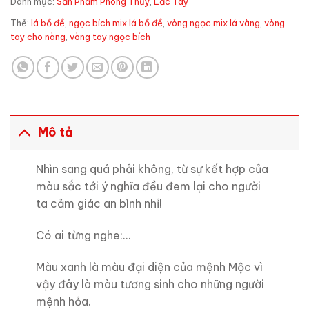
Danh mục:
Sản Phẩm Phong Thủy
,
Lắc Tay
Thẻ:
lá bồ đề
,
ngọc bích mix lá bồ đề
,
vòng ngọc mix lá vàng
,
vòng
tay cho nàng
,
vòng tay ngọc bích
Mô tả
Nhìn sang quá phải không, từ sự kết hợp của
màu sắc tới ý nghĩa đều đem lại cho người
ta cảm giác an bình nhỉ!
Có ai từng nghe:…
Màu xanh là màu đại diện của mệnh Mộc vì
vậy đây là màu tương sinh cho những người
mệnh hỏa.