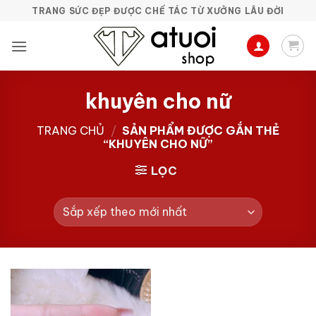
Bỏ
TRANG SỨC ĐẸP ĐƯỢC CHẾ TÁC TỪ XƯỞNG LÂU ĐỜI
qua
nội
dung
khuyên cho nữ
TRANG CHỦ
/
SẢN PHẨM ĐƯỢC GẮN THẺ
“KHUYÊN CHO NỮ”
LỌC