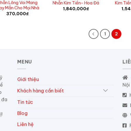
hẫn Lông Voi Mang
Nhẫn Kim Tiền- Hoa Đá
Kim Tiề
ay Mắn Cho Mọi Nhà
1,840,000
₫
1,5
370,000
₫
1
2
MENU
LI
ỹ
Giới thiệu
hề
Nội
Khách hàng cần biết
o
 đa
Tin tức
Blog
ị!
Liên hệ