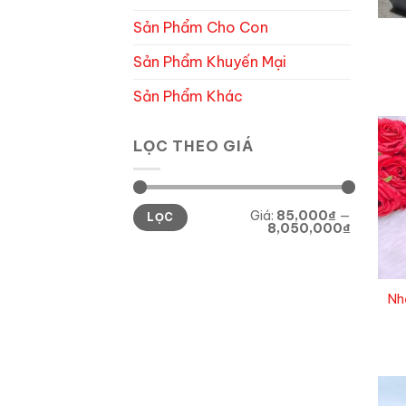
Sản Phẩm Cho Con
Sản Phẩm Khuyến Mại
Sản Phẩm Khác
LỌC THEO GIÁ
Giá
Giá
Giá:
85,000₫
—
LỌC
tối
tối
8,050,000₫
thiểu
đa
Nh