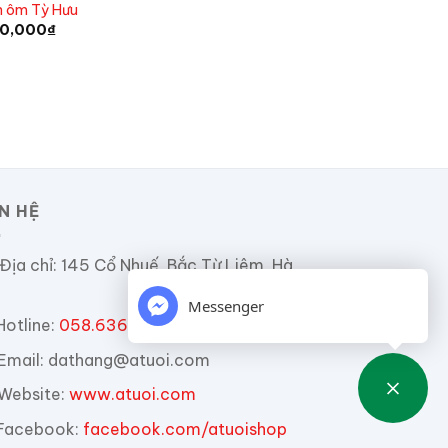
n ôm Tỳ Hưu
40,000
₫
ÊN HỆ
Địa chỉ:
145 Cổ Nhuế, Bắc Từ Liêm, Hà
Messenger
Hotline:
058.6363.868
Email:
dathang@atuoi.com
Website:
www.atuoi.com
Facebook:
facebook.com/atuoishop