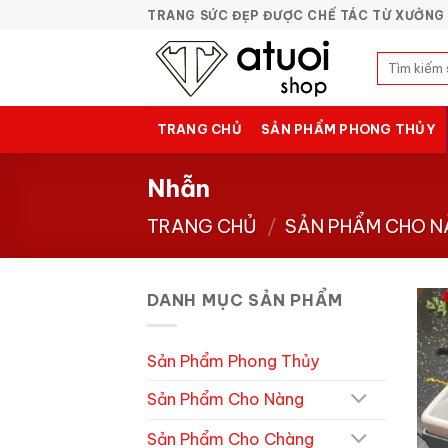
Bỏ
TRANG SỨC ĐẸP ĐƯỢC CHẾ TÁC TỪ XƯỞNG 
qua
nội
Tìm
kiếm:
dung
TRANG CHỦ
SẢN PHẨM PHONG THỦY
Nhẫn
TRANG CHỦ
/
SẢN PHẨM CHO 
DANH MỤC SẢN PHẨM
Sản Phẩm Phong Thủy
Sản Phẩm Cho Nàng
Sản Phẩm Cho Chàng