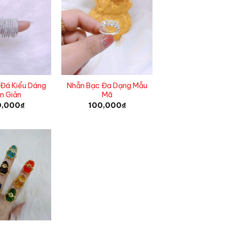
Đá Kiểu Dáng
Nhẫn Bạc Đa Dạng Mẫu
n Giản
Mã
0,000
₫
100,000
₫