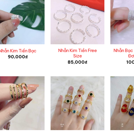
Nhẫn Kim Tiền Free
Nhẫn Bạc 
Nhẫn Kim Tiền Bạc
Size
Đơ
90,000
₫
85,000
₫
10