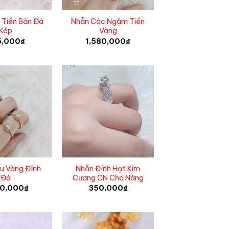
 Tiền Bản Đá
Nhẫn Cóc Ngậm Tiền
Kép
Vàng
5,000
₫
1,580,000
₫
u Vàng Đính
Nhẫn Đính Hạt Kim
Đá
Cương CN Cho Nàng
00,000
₫
350,000
₫