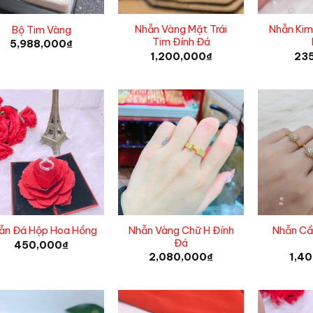
Nhẫn Vàng Mặt Trái
Nhẫn Kim
Bộ Tim Vàng
Tim Đính Đá
5,988,000
₫
1,200,000
₫
23
Nhẫn Vàng Chữ H Đính
Nhẫn Cầ
ẫn Đá Hộp Hoa Hồng
Đá
450,000
₫
2,080,000
₫
1,4