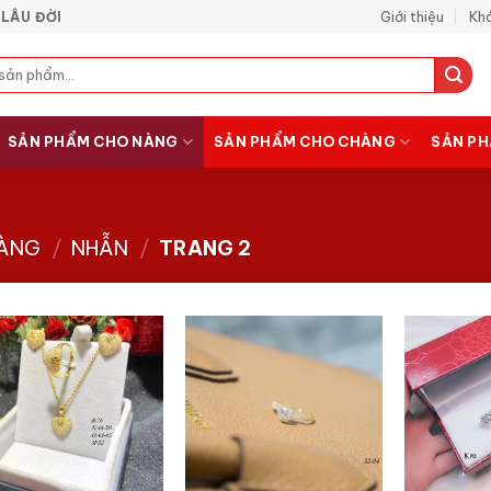
Giới thiệu
Khá
LÂU ĐỜI
SẢN PHẨM CHO NÀNG
SẢN PHẨM CHO CHÀNG
SẢN PH
NÀNG
/
NHẪN
/
TRANG 2